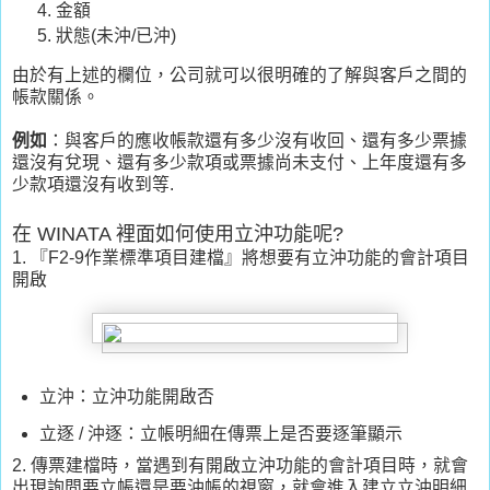
金額
狀態(未沖/已沖)
由於有上述的欄位，公司就可以很明確的了解與客戶之間的
帳款關係。
例如
：與客戶的應收帳款還有多少沒有收回、還有多少票據
還沒有兌現、還有多少款項或票據尚未支付、上年度還有多
少款項還沒有收到等.
在 WINATA 裡面如何使用立沖功能呢?
1. 『F2-9作業標準項目建檔』將想要有立沖功能的會計項目
開啟
立沖：立沖功能開啟否
立逐 / 沖逐：立帳明細在傳票上是否要逐筆顯示
2. 傳票建檔時，當遇到有開啟立沖功能的會計項目時，就會
出現詢問要立帳還是要沖帳的視窗，就會進入建立立沖明細